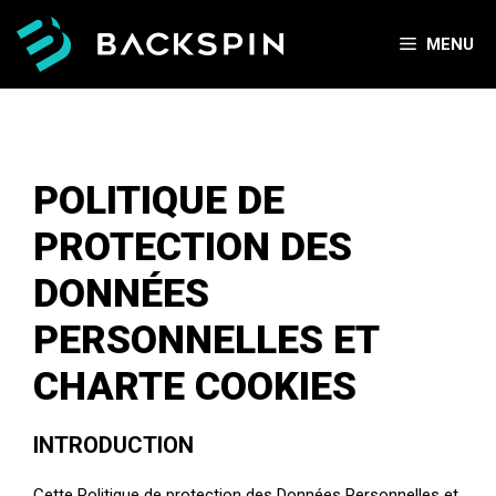
Aller
au
MENU
contenu
POLITIQUE DE
PROTECTION DES
DONNÉES
PERSONNELLES ET
CHARTE COOKIES
INTRODUCTION
Cette Politique de protection des Données Personnelles et