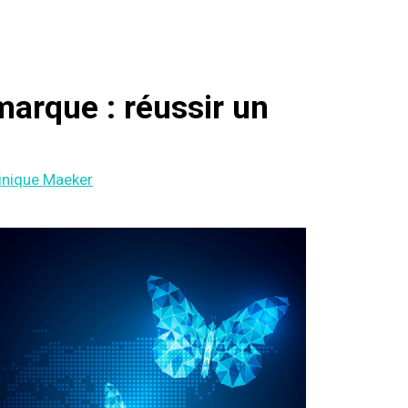
marque : réussir un
nique Maeker